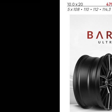
10.0 x 20
47
5 x 108 • 110 • 112 • 114,3