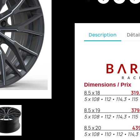
Description
Détai
Dimensions / Prix
8.5 x 18
319
5 x 108 • 112 • 114,3 • 115
8.5 x 19
379
5 x 108 • 112 • 114,3 • 115

8.5 x 20
439
5 x 108 • 110 • 112 • 114,3