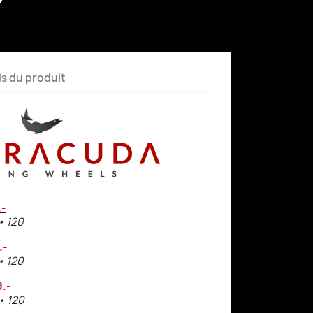
ls du produit
.-
 • 120
.-
 • 120
.-
 • 120