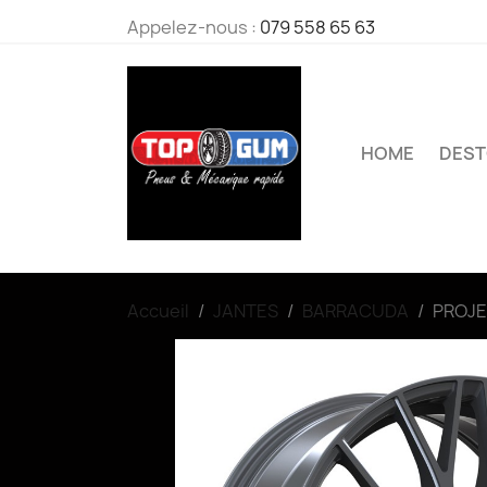
Appelez-nous :
079 558 65 63
HOME
DES
Accueil
JANTES
BARRACUDA
PROJE