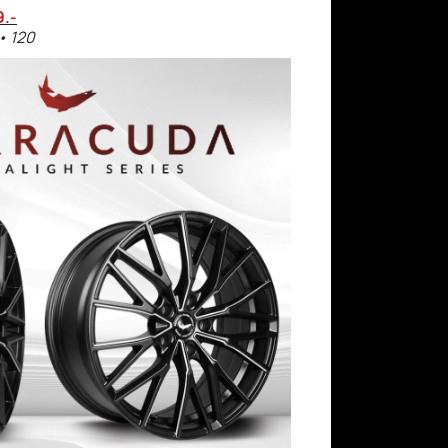
9.-
 • 120