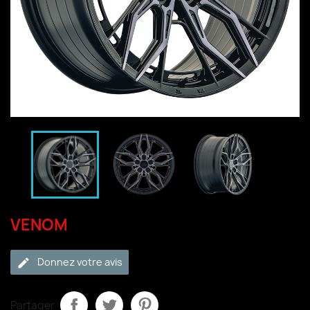


VENOM
Donnez votre avis
Partager