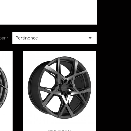

par :
Pertinence